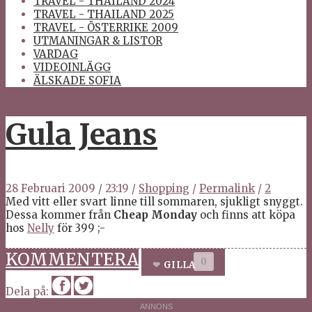
TRAVEL - THAILAND 2024
TRAVEL - THAILAND 2025
TRAVEL - ÖSTERRIKE 2009
UTMANINGAR & LISTOR
VARDAG
VIDEOINLÄGG
ÄLSKADE SOFIA
Gula Jeans
28 Februari 2009
/
23:19
/
Shopping
/
Permalink
/
2
Med vitt eller svart linne till sommaren, sjukligt snyggt.
Dessa kommer från
Cheap Monday
och finns att köpa
hos
Nelly
för 399 ;-
KOMMENTERA
0
GILLA
Dela på: