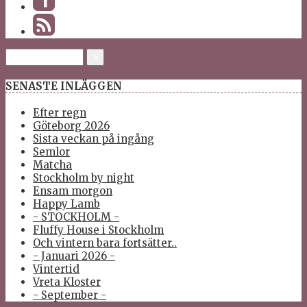
SENASTE INLÄGGEN
Efter regn
Göteborg 2026
Sista veckan på ingång
Semlor
Matcha
Stockholm by night
Ensam morgon
Happy Lamb
- STOCKHOLM -
Fluffy House i Stockholm
Och vintern bara fortsätter..
- Januari 2026 -
Vintertid
Vreta Kloster
- September -