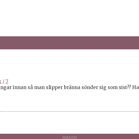
k
/
7
ingar innan så man slipper bränna sönder sig som sist?? Ha