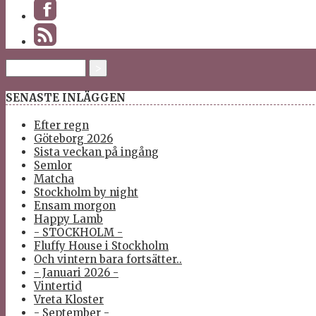
SENASTE INLÄGGEN
Efter regn
Göteborg 2026
Sista veckan på ingång
Semlor
Matcha
Stockholm by night
Ensam morgon
Happy Lamb
- STOCKHOLM -
Fluffy House i Stockholm
Och vintern bara fortsätter..
- Januari 2026 -
Vintertid
Vreta Kloster
- September -