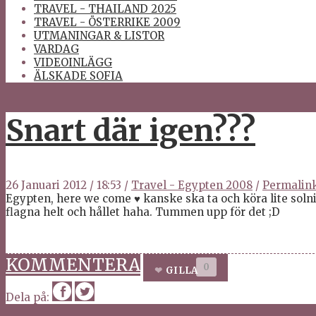
TRAVEL - THAILAND 2025
TRAVEL - ÖSTERRIKE 2009
UTMANINGAR & LISTOR
VARDAG
VIDEOINLÄGG
ÄLSKADE SOFIA
Snart där igen???
26 Januari 2012
/
18:53
/
Travel - Egypten 2008
/
Permalin
Egypten, here we come
♥
kanske ska ta och köra lite soln
flagna helt och hållet haha. Tummen upp för det ;D
KOMMENTERA
0
GILLA
Dela på: