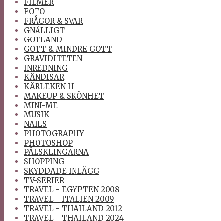
FILMER
FOTO
FRÅGOR & SVAR
GNÄLLIGT
GOTLAND
GOTT & MINDRE GOTT
GRAVIDITETEN
INREDNING
KÄNDISAR
KÄRLEKEN H
MAKEUP & SKÖNHET
MINI-ME
MUSIK
NAILS
PHOTOGRAPHY
PHOTOSHOP
PÄLSKLINGARNA
SHOPPING
SKYDDADE INLÄGG
TV-SERIER
TRAVEL - EGYPTEN 2008
TRAVEL - ITALIEN 2009
TRAVEL - THAILAND 2012
TRAVEL - THAILAND 2024