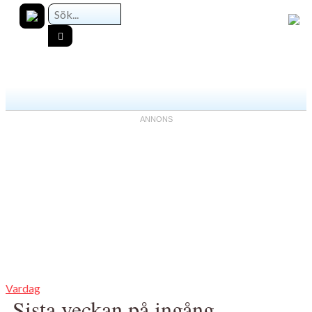
Vardag
Sista veckan på ingång