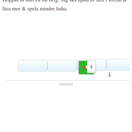
läsa mer & spela mindre haha.
3
Gilla
1