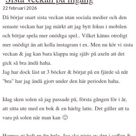
22 februari 2026
Då börjar snart sista veckan utan sociala medier och den
senaste veckan har jag märkt att jag bytt fokus i mobilen
och börjar spela mer onödiga spel.. Vilket känns otroligt
mer onödigt än att kolla instagram t ex. Men nu kör vi sista
veckan & jag kan bara klappa mig själv på axeln att det
gick så bra ändå haha.
Jag har dock läst ut 3 böcker & börjat på en fjärde så nåt
"bra" har jag ändå gjort under den här perioden haha.
Idag sken solen så jag passade på, första gången för i år,
att sitta ute med en bok & en härlig latte. Det gäller att ta
vara på solen när man kan 🙂
Hoppas ni haft en fin helg. Jag ska njuta av den i soffan &