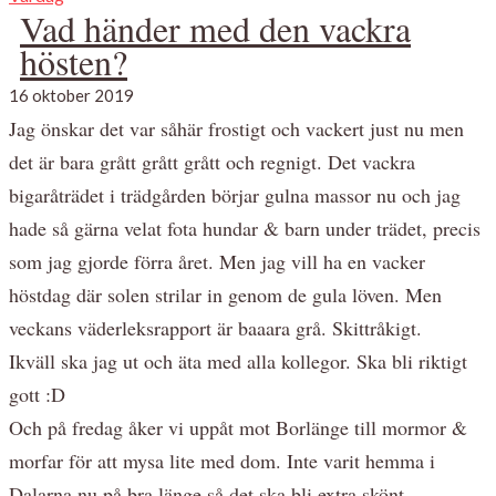
Vad händer med den vackra
hösten?
16 oktober 2019
Jag önskar det var såhär frostigt och vackert just nu men
det är bara grått grått grått och regnigt. Det vackra
bigaråträdet i trädgården börjar gulna massor nu och jag
hade så gärna velat fota hundar & barn under trädet, precis
som jag gjorde förra året. Men jag vill ha en vacker
höstdag där solen strilar in genom de gula löven. Men
veckans väderleksrapport är baaara grå. Skittråkigt.
Ikväll ska jag ut och äta med alla kollegor. Ska bli riktigt
gott :D
Och på fredag åker vi uppåt mot Borlänge till mormor &
morfar för att mysa lite med dom. Inte varit hemma i
Dalarna nu på bra länge så det ska bli extra skönt.