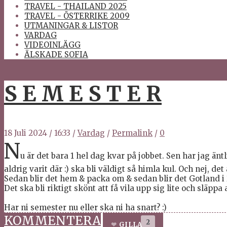
TRAVEL - THAILAND 2025
TRAVEL - ÖSTERRIKE 2009
UTMANINGAR & LISTOR
VARDAG
VIDEOINLÄGG
ÄLSKADE SOFIA
S E M E S T E R
18 Juli 2024
/
16:33
/
Vardag
/
Permalink
/
0
N
u är det bara 1 hel dag kvar på jobbet. Sen har jag än
aldrig varit där :) ska bli väldigt så himla kul. Och nej, 
Sedan blir det hem & packa om & sedan blir det Gotland i 2
Det ska bli riktigt skönt att få vila upp sig lite och släppa
Har ni semester nu eller ska ni ha snart? :)
KOMMENTERA
2
GILLA