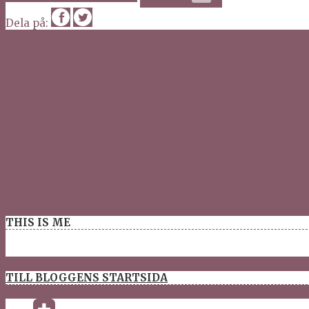
Dela på:
THIS IS ME
TILL BLOGGENS STARTSIDA