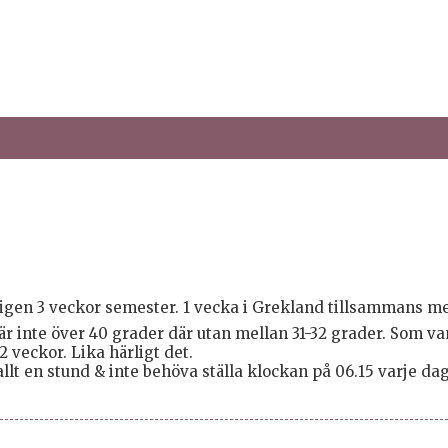
tligen 3 veckor semester. 1 vecka i Grekland tillsammans me
det är inte över 40 grader där utan mellan 31-32 grader. Som v
 veckor. Lika härligt det.
 allt en stund & inte behöva ställa klockan på 06.15 varje dag