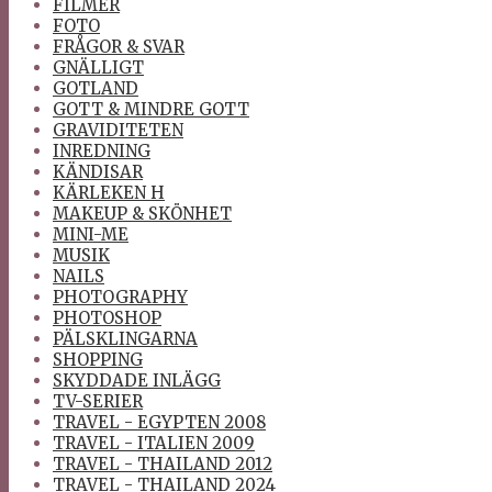
FILMER
FOTO
FRÅGOR & SVAR
GNÄLLIGT
GOTLAND
GOTT & MINDRE GOTT
GRAVIDITETEN
INREDNING
KÄNDISAR
KÄRLEKEN H
MAKEUP & SKÖNHET
MINI-ME
MUSIK
NAILS
PHOTOGRAPHY
PHOTOSHOP
PÄLSKLINGARNA
SHOPPING
SKYDDADE INLÄGG
TV-SERIER
TRAVEL - EGYPTEN 2008
TRAVEL - ITALIEN 2009
TRAVEL - THAILAND 2012
TRAVEL - THAILAND 2024