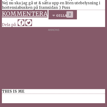
Nej nu ska jag gå ut & sätta upp en liten utebelysning i
hortensiabusken på framsidan :) Puss
KOMMENTERA
2
GILLA
Dela på:
THIS IS ME