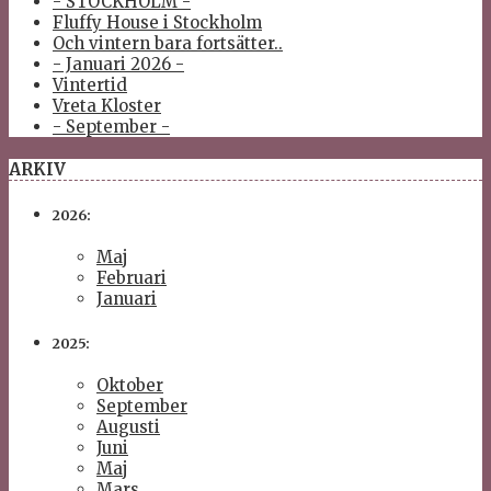
- STOCKHOLM -
Fluffy House i Stockholm
Och vintern bara fortsätter..
- Januari 2026 -
Vintertid
Vreta Kloster
- September -
ARKIV
2026:
Maj
Februari
Januari
2025:
Oktober
September
Augusti
Juni
Maj
Mars