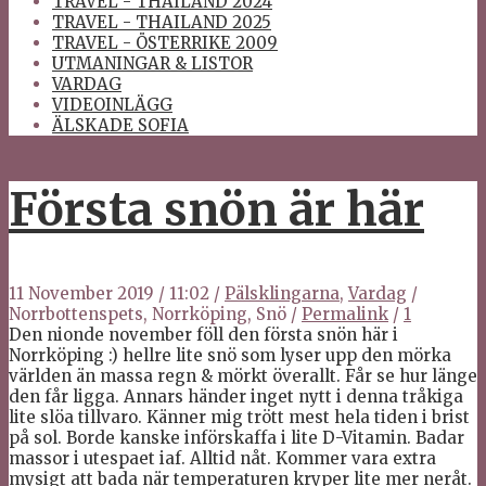
TRAVEL - THAILAND 2024
TRAVEL - THAILAND 2025
TRAVEL - ÖSTERRIKE 2009
UTMANINGAR & LISTOR
VARDAG
VIDEOINLÄGG
ÄLSKADE SOFIA
Första snön är här
11 November 2019
/
11:02
/
Pälsklingarna
,
Vardag
/
Norrbottenspets, Norrköping, Snö
/
Permalink
/
1
Den nionde november föll den första snön här i
Norrköping :) hellre lite snö som lyser upp den mörka
världen än massa regn & mörkt överallt. Får se hur länge
den får ligga. Annars händer inget nytt i denna tråkiga
lite slöa tillvaro. Känner mig trött mest hela tiden i brist
på sol. Borde kanske införskaffa i lite D-Vitamin. Badar
massor i utespaet iaf. Alltid nåt. Kommer vara extra
mysigt att bada när temperaturen kryper lite mer neråt.