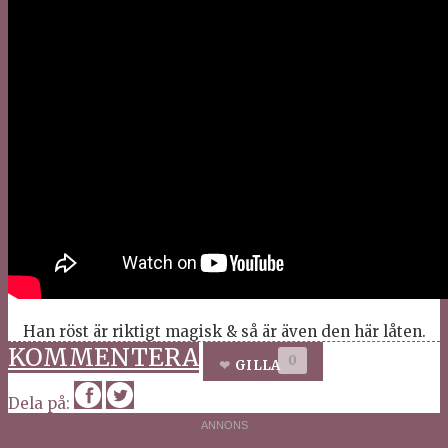
Han röst är riktigt magisk & så är även den här låten.
KOMMENTERA
0
GILLA
Dela på: