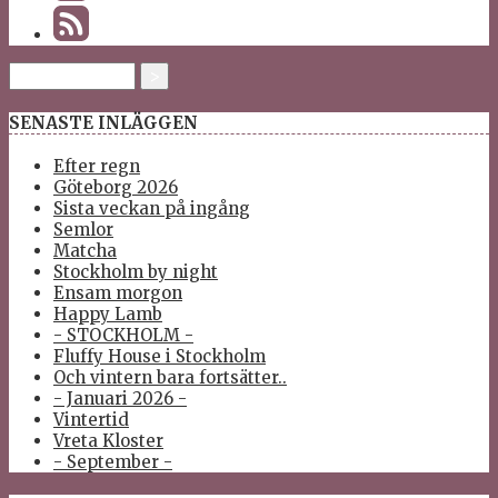
SENASTE INLÄGGEN
Efter regn
Göteborg 2026
Sista veckan på ingång
Semlor
Matcha
Stockholm by night
Ensam morgon
Happy Lamb
- STOCKHOLM -
Fluffy House i Stockholm
Och vintern bara fortsätter..
- Januari 2026 -
Vintertid
Vreta Kloster
- September -