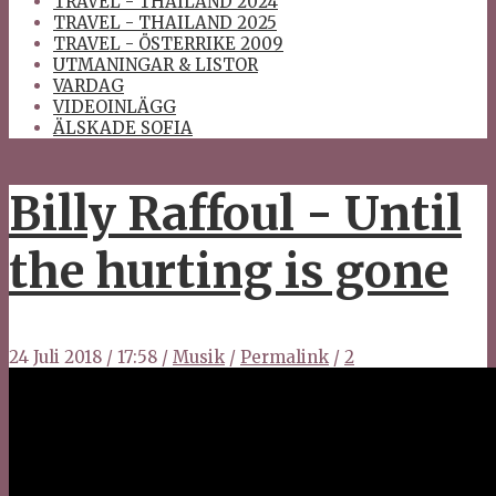
TRAVEL - THAILAND 2024
TRAVEL - THAILAND 2025
TRAVEL - ÖSTERRIKE 2009
UTMANINGAR & LISTOR
VARDAG
VIDEOINLÄGG
ÄLSKADE SOFIA
Billy Raffoul - Until
the hurting is gone
24 Juli 2018
/
17:58
/
Musik
/
Permalink
/
2