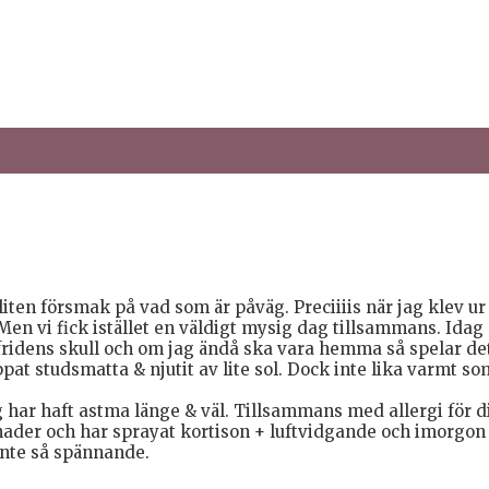
en försmak på vad som är påväg. Preciiiis när jag klev ur b
Men vi fick istället en väldigt mysig dag tillsammans. Ida
fridens skull och om jag ändå ska vara hemma så spelar det
ppat studsmatta & njutit av lite sol. Dock inte lika varmt s
har haft astma länge & väl. Tillsammans med allergi för di
ader och har sprayat kortison + luftvidgande och imorgon s
Inte så spännande.