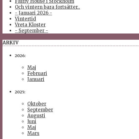
Fluffy House i Stockholm
Och vintern bara fortsätter..
- Januari 2026 -
Vintertid
Vreta Kloster
- September -
ARKIV
2026:
Maj
Februari
Januari
2025:
Oktober
September
Augusti
Juni
Maj
Mars