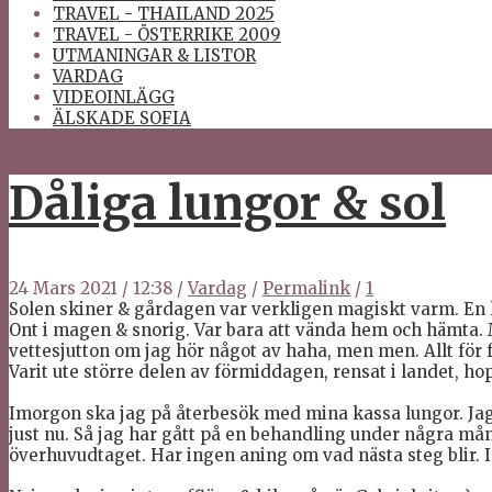
TRAVEL - THAILAND 2025
TRAVEL - ÖSTERRIKE 2009
UTMANINGAR & LISTOR
VARDAG
VIDEOINLÄGG
ÄLSKADE SOFIA
Dåliga lungor & sol
24 Mars 2021
/
12:38
/
Vardag
/
Permalink
/
1
Solen skiner & gårdagen var verkligen magiskt varm. En lit
Ont i magen & snorig. Var bara att vända hem och hämta. 
vettesjutton om jag hör något av haha, men men. Allt för 
Varit ute större delen av förmiddagen, rensat i landet, ho
Imorgon ska jag på återbesök med mina kassa lungor. Jag 
just nu. Så jag har gått på en behandling under några mån
överhuvudtaget. Har ingen aning om vad nästa steg blir. 