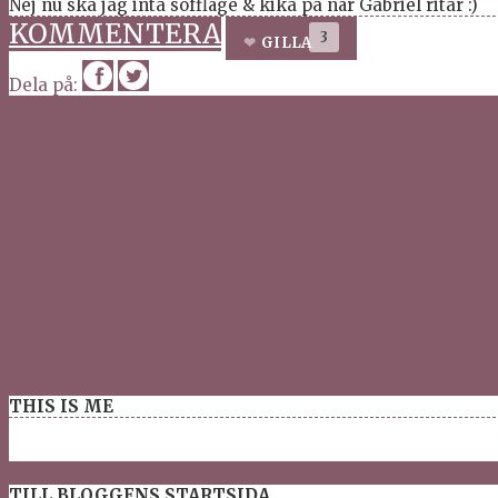
Nej nu ska jag inta soffläge & kika på när Gabriel ritar :)
KOMMENTERA
3
GILLA
Dela på:
THIS IS ME
TILL BLOGGENS STARTSIDA