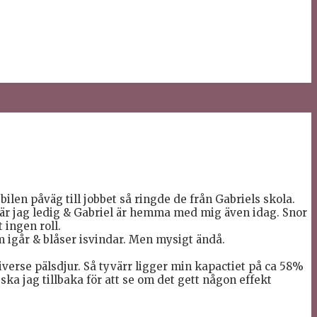
ilen påväg till jobbet så ringde de från Gabriels skola.
g är jag ledig & Gabriel är hemma med mig även idag. Snor
 ingen roll.
om igår & blåser isvindar. Men mysigt ändå.
verse pälsdjur. Så tyvärr ligger min kapactiet på ca 58%
ka jag tillbaka för att se om det gett någon effekt