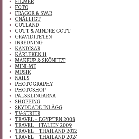
FILMER
FOTO
FRÅGOR & SVAR
GNÄLLIGT
GOTLAND
GOTT & MINDRE GOTT
GRAVIDITETEN
INREDNING
KÄNDISAR
KÄRLEKEN H
MAKEUP & SKÖNHET
MINI-ME
MUSIK
NAILS
PHOTOGRAPHY
PHOTOSHOP
PÄLSKLINGARNA
SHOPPING
SKYDDADE INLÄGG
TV-SERIER
TRAVEL - EGYPTEN 2008
TRAVEL - ITALIEN 2009
TRAVEL - THAILAND 2012
TRAVEL - THAILAND 2024