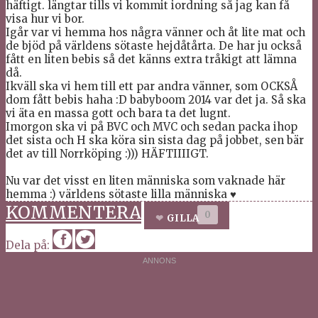
häftigt. längtar tills vi kommit iordning så jag kan få
visa hur vi bor.
Igår var vi hemma hos några vänner och åt lite mat och
de bjöd på världens sötaste hejdåtårta. De har ju också
fått en liten bebis så det känns extra tråkigt att lämna
då.
Ikväll ska vi hem till ett par andra vänner, som OCKSÅ
dom fått bebis haha :D babyboom 2014 var det ja. Så ska
vi äta en massa gott och bara ta det lugnt.
Imorgon ska vi på BVC och MVC och sedan packa ihop
det sista och H ska köra sin sista dag på jobbet, sen bär
det av till Norrköping :))) HÄFTIIIIGT.
Nu var det visst en liten människa som vaknade här
hemma :) världens sötaste lilla människa ♥
KOMMENTERA
0
GILLA
Dela på: