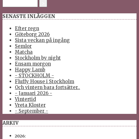
SENASTE INLÄGGEN
Efter regn
Göteborg 2026
Sista veckan på ingång
Semlor
Matcha
Stockholm by night
Ensam morgon
Happy Lamb
- STOCKHOLM -
Fluffy House i Stockholm
Och vintern bara fortsätter..
- Januari 2026 -
Vintertid
Vreta Kloster
- September -
ARKIV
2026: