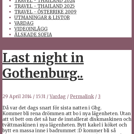
TRAVEL - THAILAND 2024
TRAVEL - THAILAND 2025
TRAVEL - ÖSTERRIKE 2009
UTMANINGAR & LISTOR
VARDAG
VIDEOINLÄGG
ÄLSKADE SOFIA
Last night in
Gothenburg..
29 April 2014
/
15:31
/
Vardag
/
Permalink
/
3
Då var det dags snart för sista natten i Gbg.
Kommer bli rena drömmen att bo i nya lägenheten. Utan
att vi bett om det så har de installerat diskmaskinen och
tvättmaskinen i nya lägenheten. Bytt kakel i köket och
bytt en massa inne i badrummet :D kommer bli så