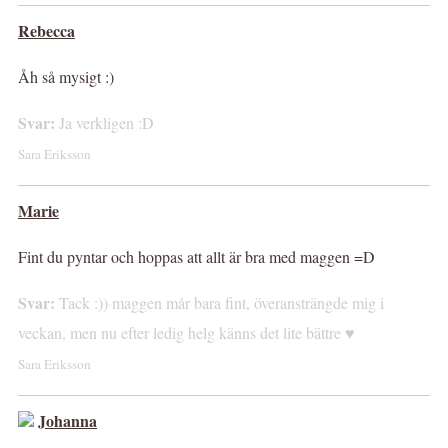
Rebecca
Åh så mysigt :)
Svar:
Ja verkligen :D
Sara Eriksson
Marie
Fint du pyntar och hoppas att allt är bra med maggen =D
Svar:
Tack :)) maggen mår bara fint, överansträngde mig i
veckan, men nu efter ledig helg känns det lite bättre ♥
Sara Eriksson
Johanna