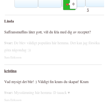
0
Gilla
5
Linda
Saffransmuffins låter gott, vill du fela med dig av receptet?
Svar:
De blev väldigt populära här hemma. Det kan jag försöka
göra någondag :))
Sara Eriksson
kristina
Vad mysigt det blir! :) Väldigt fin krans du skapat! Kram
Svar:
Mysstämning här hemma :D taaack ♥
Sara Eriksson