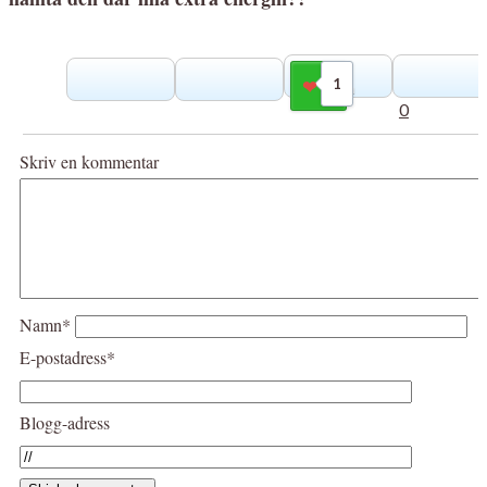
1
Gilla
0
Skriv en kommentar
Namn*
E-postadress*
Blogg-adress