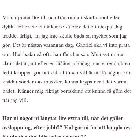
Vi har pratat lite till och från om att skaffa pool eller
dylikt. Efter endel tänkande så blev det ett utespa. Jag
trodde, ärligt, att jag inte skulle bada så mycket som jag
gör. Det är nästan varannan dag. Gabriel ska vi inte prata
om. Han badar så ofta han får chansen. Men vet ni hur
skönt det är, att efter en lååång jobbdag, när varenda liten
led i kroppen gör ont och allt man vill är att få någon som
knådar sönder ens muskler, kunna krypa ner i det varma
badet. Känner mig riktigt bortskämd att kunna få göra det
när jag vill.
Har ni något ni längtar lite extra till, när det gäller
avslappning, efter jobb?? Vad gör ni för att koppla av,
hämta den där lilla extra energin??