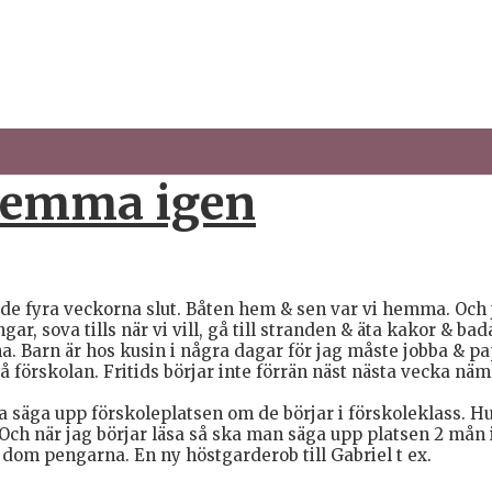
i hemma igen
de fyra veckorna slut. Båten hem & sen var vi hemma. Och ja
ar, sova tills när vi vill, gå till stranden & äta kakor & ba
. Barn är hos kusin i några dagar för jag måste jobba & pap
på förskolan. Fritids börjar inte förrän näst nästa vecka näm
a säga upp förskoleplatsen om de börjar i förskoleklass. H
h när jag börjar läsa så ska man säga upp platsen 2 mån inn
 dom pengarna. En ny höstgarderob till Gabriel t ex.