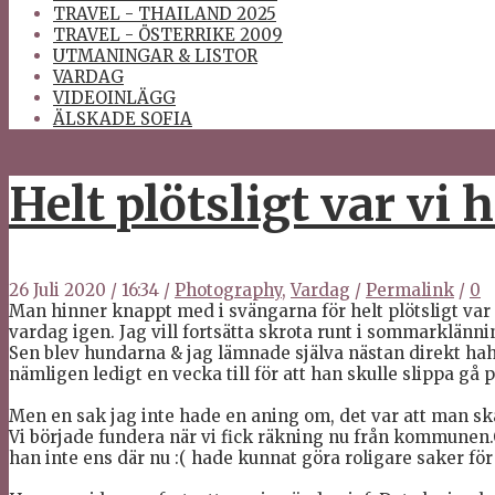
TRAVEL - THAILAND 2025
TRAVEL - ÖSTERRIKE 2009
UTMANINGAR & LISTOR
VARDAG
VIDEOINLÄGG
ÄLSKADE SOFIA
Helt plötsligt var v
26 Juli 2020
/
16:34
/
Photography
,
Vardag
/
Permalink
/
0
Man hinner knappt med i svängarna för helt plötsligt var 
vardag igen. Jag vill fortsätta skrota runt i sommarklänning
Sen blev hundarna & jag lämnade själva nästan direkt haha
nämligen ledigt en vecka till för att han skulle slippa gå 
Men en sak jag inte hade en aning om, det var att man sk
Vi började fundera när vi fick räkning nu från kommunen.Oc
han inte ens där nu :( hade kunnat göra roligare saker för