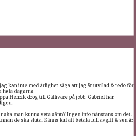
g kan inte med ärlighet säga att jag är utvilad & redo för
da hela dagarna.
pa Henrik drog till Gällivare på jobb. Gabriel har
ligen.
ur ska man kunna veta sånt?? Ingen info nånstans om det.
an de ska sluta. Känns kul att betala full avgift & sen är