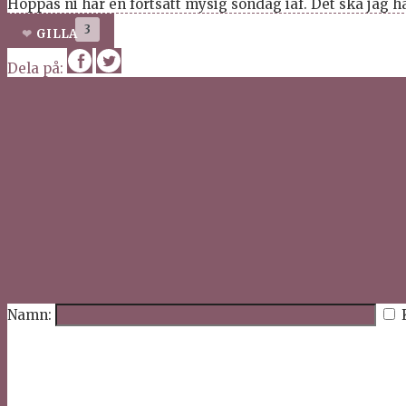
Hoppas ni har en fortsatt mysig söndag iaf. Det ska jag h
3
GILLA
Dela på:
Namn: