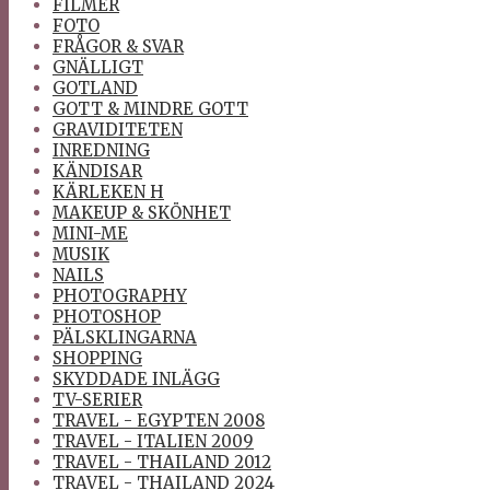
FILMER
FOTO
FRÅGOR & SVAR
GNÄLLIGT
GOTLAND
GOTT & MINDRE GOTT
GRAVIDITETEN
INREDNING
KÄNDISAR
KÄRLEKEN H
MAKEUP & SKÖNHET
MINI-ME
MUSIK
NAILS
PHOTOGRAPHY
PHOTOSHOP
PÄLSKLINGARNA
SHOPPING
SKYDDADE INLÄGG
TV-SERIER
TRAVEL - EGYPTEN 2008
TRAVEL - ITALIEN 2009
TRAVEL - THAILAND 2012
TRAVEL - THAILAND 2024