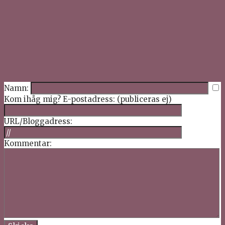
Namn:
Kom ihåg mig?
E-postadress: (publiceras ej)
URL/Bloggadress:
Kommentar: