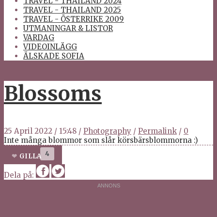
TRAVEL - THAILAND 2024
TRAVEL - THAILAND 2025
TRAVEL - ÖSTERRIKE 2009
UTMANINGAR & LISTOR
VARDAG
VIDEOINLÄGG
ÄLSKADE SOFIA
Blossoms
25 April 2022
/
15:48
/
Photography
/
Permalink
/
0
Inte många blommor som slår körsbärsblommorna :)
4
GILLA
Dela på: